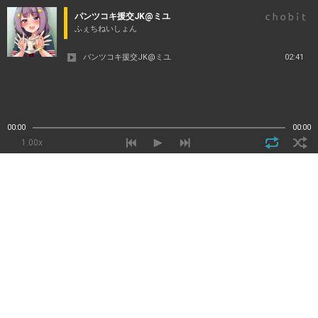
パンツコキ援交JK@ミユ
ふぇちねいしょん
パンツコキ援交JK@ミユ
02:41
00:00
00:00
1.00x