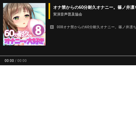
オナ禁からの60分耐久オナニー。篠ノ井凛
実演音声普及協会
008オナ禁からの60分耐久オナニー。篠ノ井凛ちゃん_
00:00
/
00:00