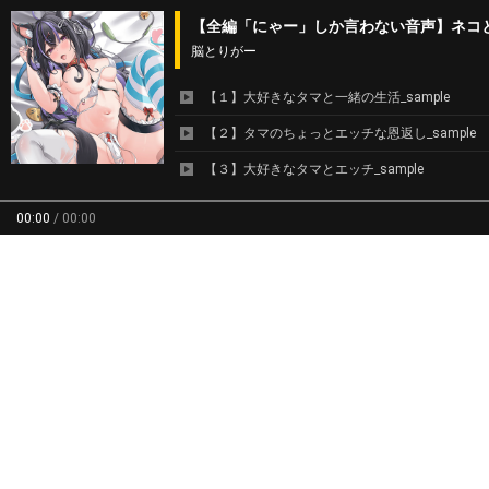
【全編「にゃー」しか言わない音声】ネコ
脳とりがー
【１】大好きなタマと一緒の生活_sample
【２】タマのちょっとエッチな恩返し_sample
【３】大好きなタマとエッチ_sample
00:00
/
00:00