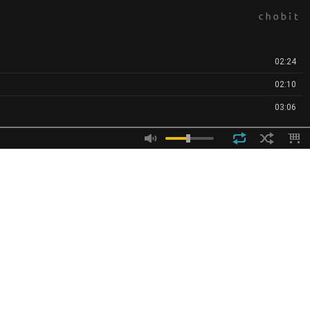
02:24
02:10
03:06