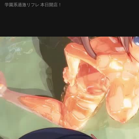
学園系過激リフレ 本日開店！