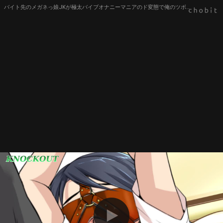
バイト先のメガネっ娘JKが極太バイブオナニーマニアのド変態で俺のツボだった