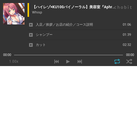
【ハイレゾ×KU100バイノーラル】美容室『Aphrodite』
Whisp
入店／挨拶／お店の紹介／コース説明
01:06
シャンプー
01:39
カット
02:32
ヘッドスパ
01:38
00:00
00:00
1.00x
マッサージ
01:37
ヘアカット
00:59
耳掃除
01:52
耳舐め＆手コキ
01:52
騎乗位で挿入
01:53