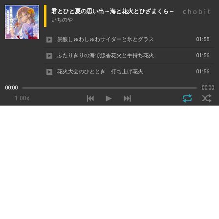
君とひと夏の思い出～海と花火とひざまくら～
いちのや
炭酸しゅわしゅわサイダーと氷とグラス
01:58
ふたりきりの海で線香花火と手持ち花火
01:56
花火大会のひととき 打ち上げ花火
01:56
ささやきひざまくら添い寝
01:47
00:00
00:00
1.00x
セミと風鈴と寝息 お昼寝タイム
01:47