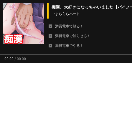
痴漢、大好きになっちゃいました【バイノ
ごまらららハート
満員電車で触る！
満員電車で触らせる！
満員電車でやる！
00:00
/
00:00