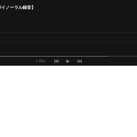
バイノーラル録音】
1.00x