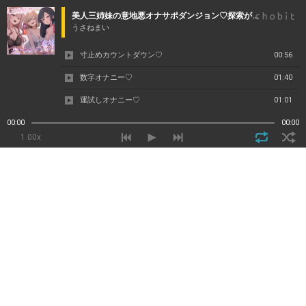
美人三姉妹の意地悪オナサポダンジョン♡探索が長引くほどクリアが難しくなる音声♪
うさねまい
寸止めカウントダウン♡
00:56
数字オナニー♡
01:40
運試しオナニー♡
01:01
しこしこボイス♡
00:49
00:00
00:00
1.00x
吐息オナニー♡
01:09
プロローグ(ルール説明)
02:07