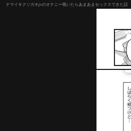
ナマイキクソガキj○のオナニー覗いたらあまあまセックスできた話