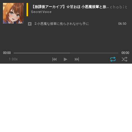
【放課後アーカイブ】☆甘おほ 小悪魔後輩と放課後の教室であまあまH ～最後は懇願されてトロトロおま〇こに大量中出し～
Secret Voice
2.小悪魔な後輩に焦らされながら手に
06:50
00:00
00:00
1.00x