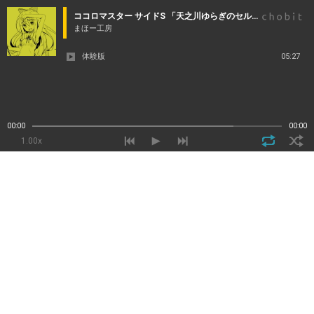
ココロマスター サイドS 「天之川ゆらぎのセルフイメージトレーニング」第８巻：だらりん体操 心の重荷をとりのぞく、どうでもいいやの「ゆらぎのだらりん体操」
まほー工房
体験版
05:27
00:00
00:00
1.00x