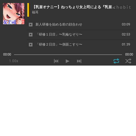
【乳首オナニー】ねっちょり女上司による『乳首新人研修』
福耳
新人研修を始める前の顔合わせ
03:09
「研修１日目」〜乳輪なぞり〜
02:53
「研修２日目」〜側面こすり〜
01:39
「研修３日目」〜乳頭たたき〜
04:11
00:00
00:00
1.00x
「研修４日目」〜乳首いじり〜
01:46
「研修５日目」〜乳首ぐりぐり〜
03:03
「EXループトラック」
01:33