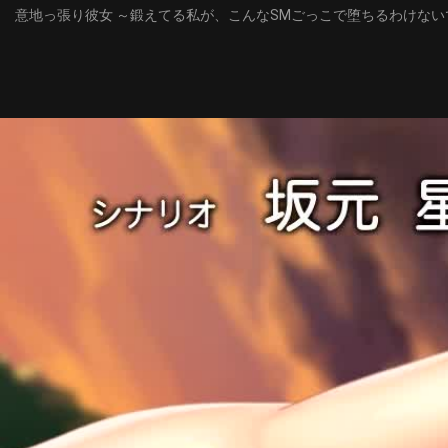
意地っ張り彼女 ～鍛えてる私が、こんなSMごっこで堕ちるわけない