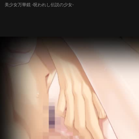
美少女万華鏡 -呪われし伝説の少女-