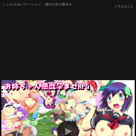
ショタ×おねバケーション -種付け村の夏休み-