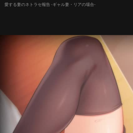
愛する妻のネトラセ報告 -ギャル妻・リアの場合-