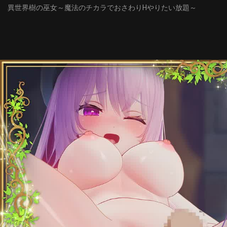
異世界樹の巫女～魔法のチカラでおさわりHやりたい放題～