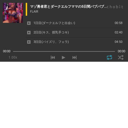
マゾ勇者君とダークエルフママの5日間バブバブゲーム～敗北勇者の赤ちゃん化計画～
FLAIR
1日目(ダークエルフと出会い)
00:58
2日目(キス、授乳手コキ)
02:40
3日目(パイズリ、フェラ)
04:50
4日目(一緒にお風呂、騎乗位セックス)
03:29
00:00
00:00
1.00x