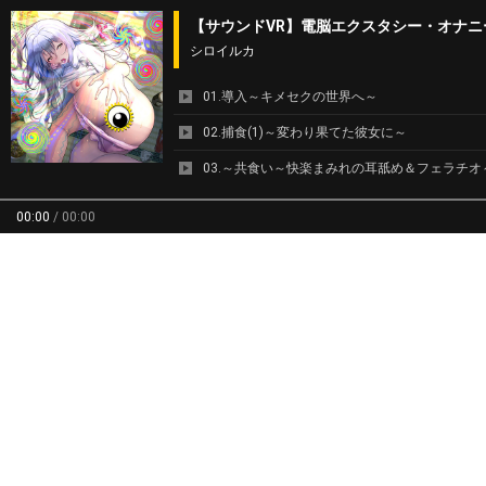
【サウンドVR】電脳エクスタシー・オナ
シロイルカ
01.導入～キメセクの世界へ～
02.捕食(1)～変わり果てた彼女に～
03.～共食い～快楽まみれの耳舐め＆フェラチオ
04.～共食い～快楽まみれの耳舐め＆フェラチオ
00:00
/
00:00
05.解脱～ここではない、どこかへ～
06.解脱～ここではない、どこかへ～