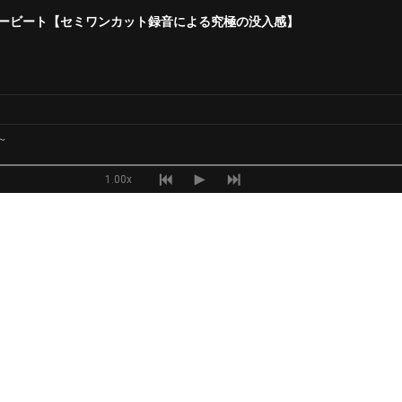
ニービート【セミワンカット録音による究極の没入感】
～
～
1.00x