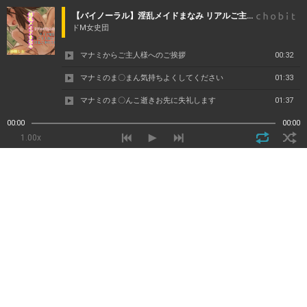
【バイノーラル】淫乱メイドまなみ リアルご主人様とライブ配信ご主人様との淫乱ご奉生配信
ドM女史団
マナミからご主人様へのご挨拶
00:32
マナミのま〇まん気持ちよくしてください
01:33
マナミのま〇んこ逝きお先に失礼します
01:37
00:00
00:00
1.00x