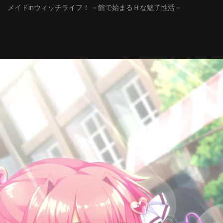
メイドinウィッチライフ！ －館で始まるＨな魅了性活－