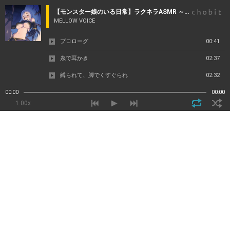
【モンスター娘のいる日常】ラクネラASMR ～搦めとられて癒されて～【CV:中村桜】
MELLOW VOICE
プロローグ
00:41
糸で耳かき
02:37
縛られて、脚でくすぐられ
02:32
00:00
00:00
1.00x