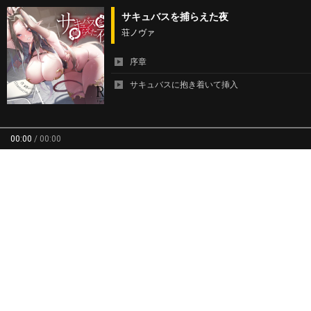
サキュバスを捕らえた夜
荘ノヴァ
序章
サキュバスに抱き着いて挿入
00:00
/
00:00