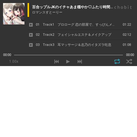
百合ップルJKのイチャあま穏やか♡ふたり時間～ メイク/エステ/耳マッサージ～
ロマンスすとーりー
01 Track1 プロローグ 恋の部屋で、すっぴんメイク体験
01:22
02 Track2 フェイシャルエステ＆メイクアップ
02:12
03 Track3 耳マッサージ＆志乃のイタズラ吐息
01:08
04 Track4 勉強ごっこ＆ハンドケア
01:25
00:00
00:00
1.00x
05 Track5 お昼寝・寝かしつけパート
01:42