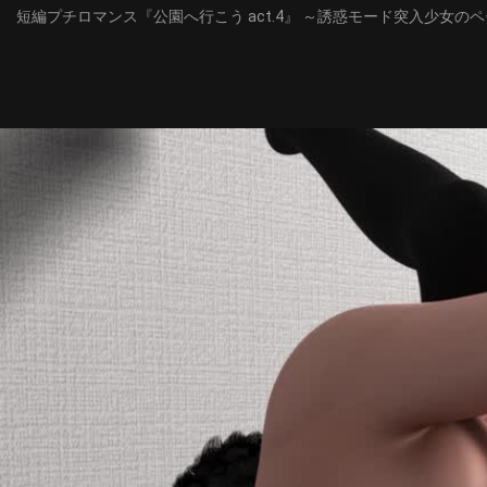
短編プチロマンス『公園へ行こう act.4』 ～誘惑モード突入少女