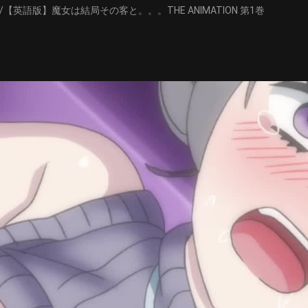
ion: Volume 1/【英語版】魔女は結局その客と。。。THE ANIMATION 第1巻