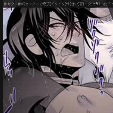
催セク～催眠セックスで絶頂(イクイク)性(せい)育(イク)ゥ!好いた