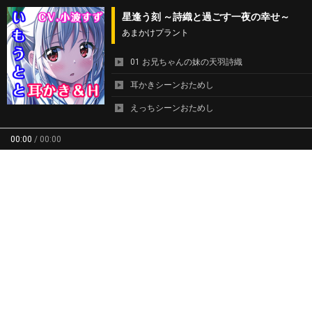
星逢う刻 ～詩織と過ごす一夜の幸せ～
あまかけプラント
01 お兄ちゃんの妹の天羽詩織
耳かきシーンおためし
えっちシーンおためし
00:00
/
00:00