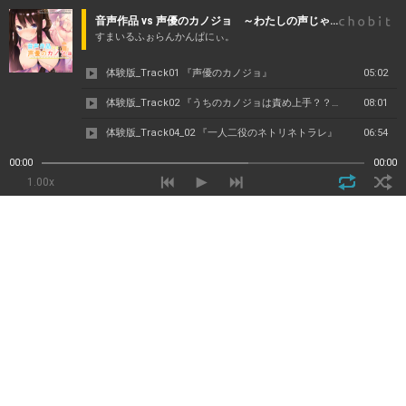
音声作品 vs 声優のカノジョ ～わたしの声じゃダメですか？～
すまいるふぉらんかんぱにぃ。
体験版_Track01 『声優のカノジョ』
05:02
体験版_Track02 『うちのカノジョは責め上手？？？』
08:01
体験版_Track04_02 『一人二役のネトリネトラレ』
06:54
00:00
00:00
1.00x