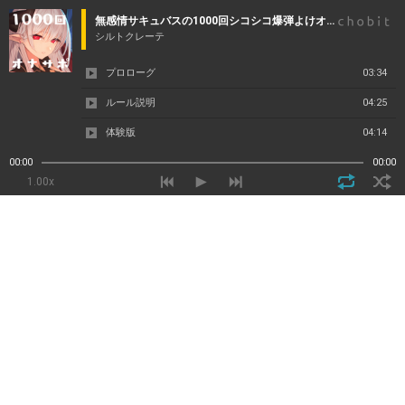
無感情サキュバスの1000回シコシコ爆弾よけオナサポゲーム
シルトクレーテ
プロローグ
03:34
ルール説明
04:25
体験版
04:14
00:00
00:00
1.00x