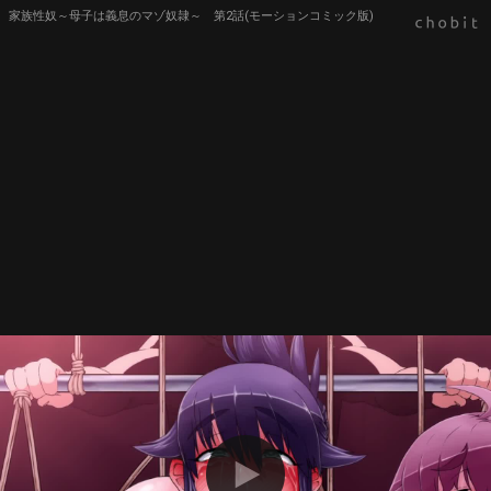
家族性奴～母子は義息のマゾ奴隷～ 第2話(モーションコミック版)