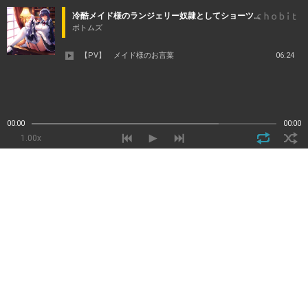
冷酷メイド様のランジェリー奴隷としてショーツコキ搾精洗濯機化調教で嬲り尽くして頂く物語
ボトムズ
【PV】 メイド様のお言葉
06:24
00:00
00:00
1.00x