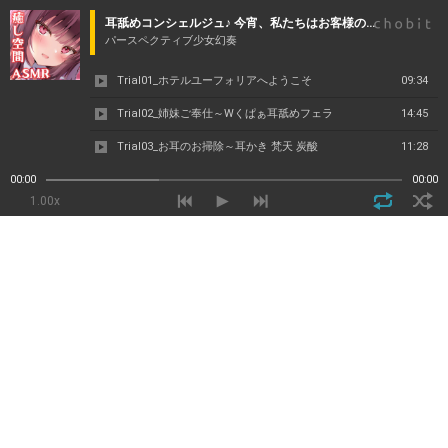
耳舐めコンシェルジュ♪ 今宵、私たちはお客様のモノです【KU100バイノーラル】
パースペクティブ少女幻奏
Trial01_ホテルユーフォリアへようこそ
09:34
Trial02_姉妹ご奉仕～Wくぱぁ耳舐めフェラ
14:45
Trial03_お耳のお掃除～耳かき 梵天 炭酸
11:28
Trial04_中出しえっち～姉妹丼
02:23
00:00
00:00
1.00x