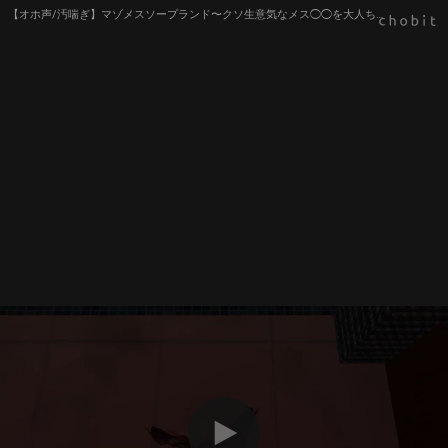
【オホ声/汚喘ぎ】マゾメスソープランド〜クソ生意気なメス◯◯を大人ち◯ぽで理解らせ教育