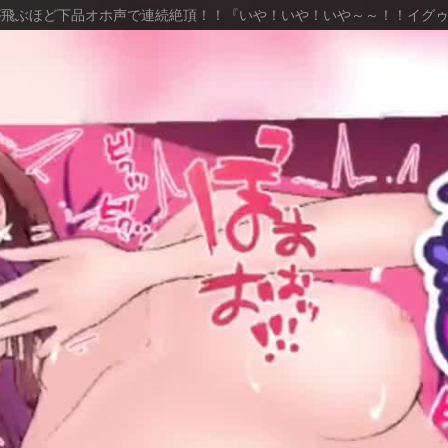
飛ぶほど下品オホ声で連続絶頂！！『いや！いや！いや～～！！イグゥ