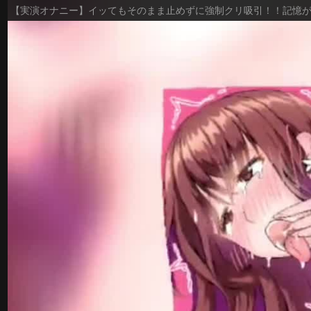
【実演オナニー】イッてもそのまま止めずに強制クリ吸引！！記憶が