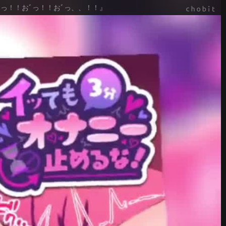
っ！！おﾞっ！！おﾞっ、、！！』