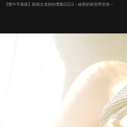
【繁中字幕版】眼鏡女老師的獎勵日記2～秘密的留宿學習會～