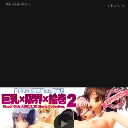
「巨乳×限界×絵巻２」