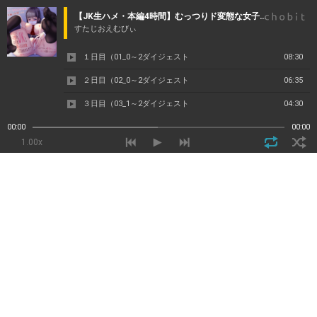
【JK生ハメ・本編4時間】むっつりド変態な女子校JKとえっちな恋愛してみませんか?～SNSでつながった優等生まんことハメまくりの関係になるまで～【+おまけ】
すたじおえむびぃ
１日目（01_0～2ダイジェスト
08:30
２日目（02_0～2ダイジェスト
06:35
３日目（03_1～2ダイジェスト
04:30
おまけ00：おにいさんへ（右（フルサイズ
01:00
00:00
00:00
1.00x