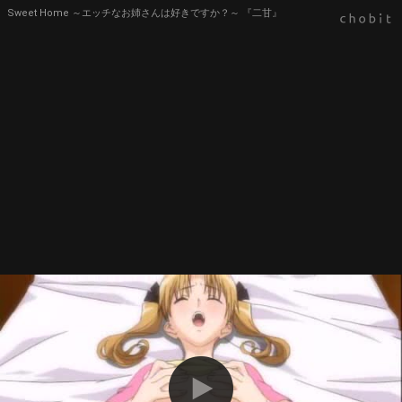
Sweet Home ～エッチなお姉さんは好きですか？～ 『二甘』