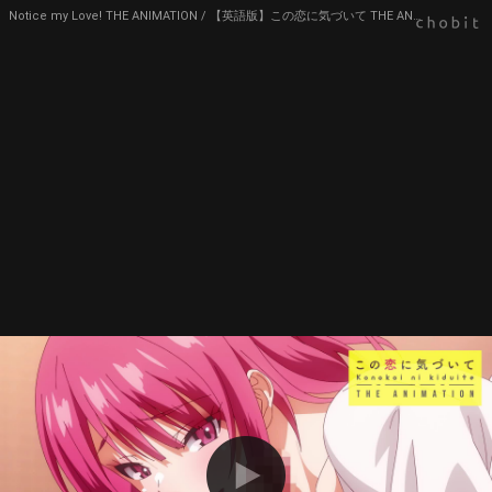
Notice my Love! THE ANIMATION / 【英語版】この恋に気づいて THE ANIMATION