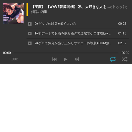
【実演】 【WAVE音源同梱】 私、大好きな人を ゲロまみれにするのが 快感なんです３
狐雨の四季
0■ゲップ体験版■ボイスのみ
00:25
1■初デートでお酒を飲み過ぎて道端でゲロ体験版■効果音BGM入り
01:16
2■ゲロで気分が盛り上がりオナニー体験版■BGM無し効果音入り
02:02
3■対面座位で繋がりながらゲロまみれ体験版■ボイスのみ
01:30
00:00
00:00
1.00x