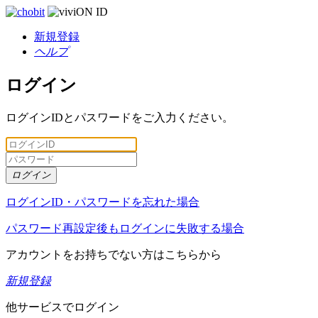
新規登録
ヘルプ
ログイン
ログインIDとパスワードをご入力ください。
ログイン
ログインID・パスワードを忘れた場合
パスワード再設定後もログインに失敗する場合
アカウントをお持ちでない方はこちらから
新規登録
他サービスでログイン