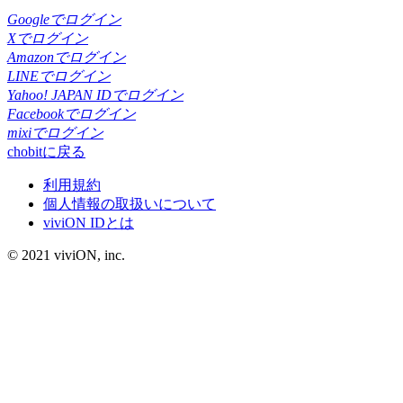
Googleでログイン
Xでログイン
Amazonでログイン
LINEでログイン
Yahoo! JAPAN IDでログイン
Facebookでログイン
mixiでログイン
chobitに戻る
利用規約
個人情報の取扱いについて
viviON IDとは
© 2021 viviON, inc.