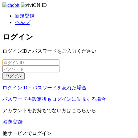
新規登録
ヘルプ
ログイン
ログインIDとパスワードをご入力ください。
ログイン
ログインID・パスワードを忘れた場合
パスワード再設定後もログインに失敗する場合
アカウントをお持ちでない方はこちらから
新規登録
他サービスでログイン