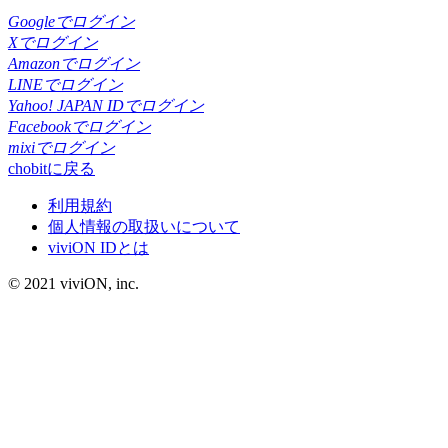
Googleでログイン
Xでログイン
Amazonでログイン
LINEでログイン
Yahoo! JAPAN IDでログイン
Facebookでログイン
mixiでログイン
chobitに戻る
利用規約
個人情報の取扱いについて
viviON IDとは
© 2021 viviON, inc.