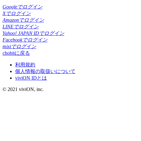
Googleでログイン
Xでログイン
Amazonでログイン
LINEでログイン
Yahoo! JAPAN IDでログイン
Facebookでログイン
mixiでログイン
chobitに戻る
利用規約
個人情報の取扱いについて
viviON IDとは
© 2021 viviON, inc.