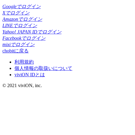
Googleでログイン
Xでログイン
Amazonでログイン
LINEでログイン
Yahoo! JAPAN IDでログイン
Facebookでログイン
mixiでログイン
chobitに戻る
利用規約
個人情報の取扱いについて
viviON IDとは
© 2021 viviON, inc.