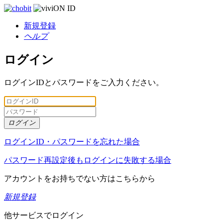
新規登録
ヘルプ
ログイン
ログインIDとパスワードをご入力ください。
ログイン
ログインID・パスワードを忘れた場合
パスワード再設定後もログインに失敗する場合
アカウントをお持ちでない方はこちらから
新規登録
他サービスでログイン