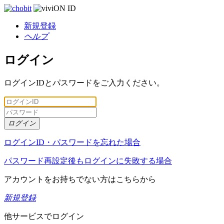
新規登録
ヘルプ
ログイン
ログインIDとパスワードをご入力ください。
ログイン
ログインID・パスワードを忘れた場合
パスワード再設定後もログインに失敗する場合
アカウントをお持ちでない方はこちらから
新規登録
他サービスでログイン