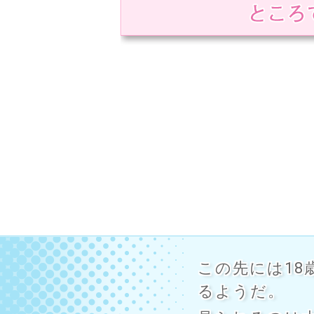
≪★射精ガチャ付き★≫【イ
客チャンスあり…?】ダウナー
の…
ぷる★どら塾
18禁
男性向け音声
20
商業ゲーム
同人ゲーム
会社概
この先には1
るようだ。